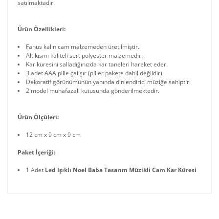
satılmaktadır.
Ürün Özellikleri:
Fanus kalın cam malzemeden üretilmiştir.
Alt kısmı kaliteli sert polyester malzemedir.
Kar küresini salladığınızda kar taneleri hareket eder.
3 adet AAA pille çalışır (piller pakete dahil değildir)
Dekoratif görünümünün yanında dinlendirici müziğe sahiptir.
2 model muhafazalı kutusunda gönderilmektedir.
Ürün Ölçüleri:
12 cm x 9 cm x 9 cm
Paket İçeriği:
1 Adet
Led Işıklı Noel Baba Tasarım Müzikli Cam Kar Küresi