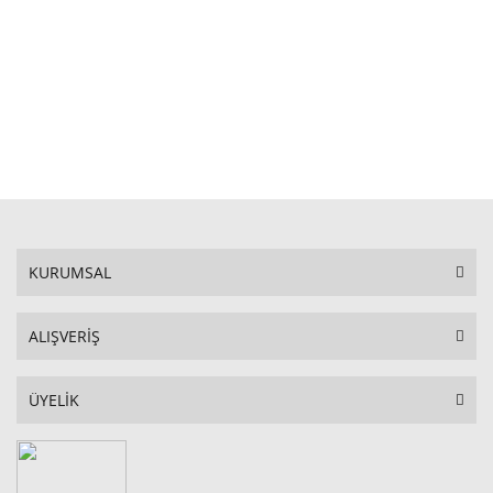
STOKTA YOK
KURUMSAL
ALIŞVERİŞ
ÜYELİK