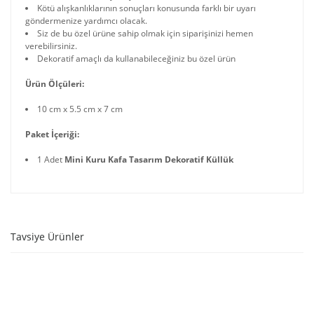
Kötü alışkanlıklarının sonuçları konusunda farklı bir uyarı
göndermenize yardımcı olacak.
Siz de bu özel ürüne sahip olmak için siparişinizi hemen
verebilirsiniz.
Dekoratif amaçlı da kullanabileceğiniz bu özel ürün
Ürün Ölçüleri:
10 cm x 5.5 cm x 7 cm
Paket İçeriği:
1 Adet
Mini Kuru Kafa Tasarım Dekoratif Küllük
Tavsiye Ürünler