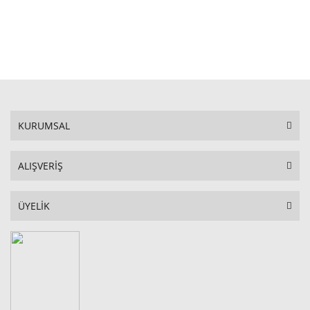
STOKTA YOK
KURUMSAL
ALIŞVERİŞ
ÜYELİK