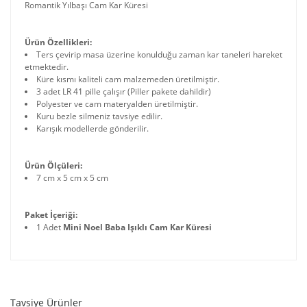
Romantik Yılbaşı Cam Kar Küresi
Ürün Özellikleri:
Ters çevirip masa üzerine konulduğu zaman kar taneleri hareket
etmektedir.
Küre kısmı kaliteli cam malzemeden üretilmiştir.
3 adet LR 41 pille çalışır (Piller pakete dahildir)
Polyester ve cam materyalden üretilmiştir.
Kuru bezle silmeniz tavsiye edilir.
Karışık modellerde gönderilir.
Ürün Ölçüleri:
7 cm x 5 cm x 5 cm
Paket İçeriği:
1 Adet
Mini Noel Baba Işıklı Cam Kar Küresi
Tavsiye Ürünler