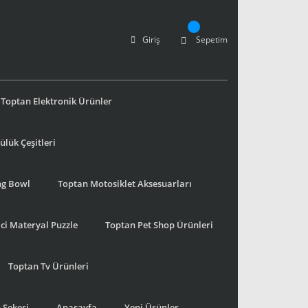
Giriş
Sepetim
Toptan Elektronik Ürünler
lük Çeşitleri
ng Bowl
Toptan Motosiklet Aksesuarları
ci Materyal Puzzle
Toptan Pet Shop Ürünleri
Toptan Tv Ürünleri
 Şekeri
Anasayfa
Yeni Ürünler