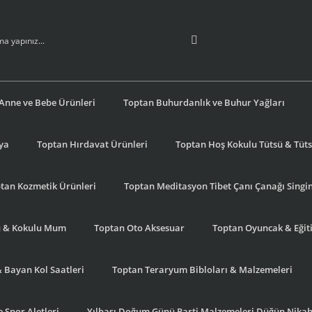
Anne ve Bebe Ürünleri
Toptan Buhurdanlık ve Buhur Yağları
şya
Toptan Hırdavat Ürünleri
Toptan Hoş Kokulu Tütsü & Tütsü
tan Kozmetik Ürünleri
Toptan Meditasyon Tibet Çanı Çanağı Singi
u & Kokulu Mum
Toptan Oto Aksesuar
Toptan Oyuncak & Eğiti
& Bayan Kol Saatleri
Toptan Teraryum Bibloları & Malzemeleri
 Spor Aletleri
Yılbaşı Doğum Günü Parti Malzemeleri Düğün Nikah