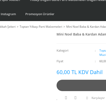
Instagram
Promosyon Ürünler
Nikah Şekeri
Toptan Yılbaşı Parti Malzemeleri
Mini Noel Baba & Kardan Adam
Mini Noel Baba & Kardan Adam 
Kategori
Topt
Müzi
Fiyat
60,0
60,00 TL KDV Dahil
Karşılaştır