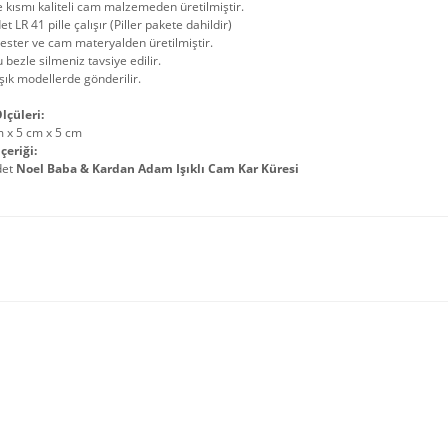
 kısmı kaliteli cam malzemeden üretilmiştir.
et LR 41 pille çalışır (Piller pakete dahildir)
ester ve cam materyalden üretilmiştir.
 bezle silmeniz tavsiye edilir.
şık modellerde gönderilir.
lçüleri:
m x 5 cm x 5 cm
çeriği:
det
Noel Baba & Kardan Adam Işıklı Cam Kar Küresi