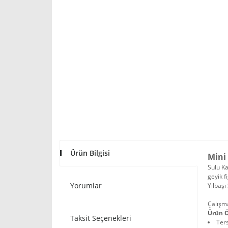
Ürün Bilgisi
Mini
Sulu Ka
geyik f
Yorumlar
Yılbaşı
Çalışma
Ürün Ö
Taksit Seçenekleri
Ter