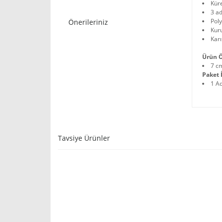
Küre
3 ad
Poly
Önerileriniz
Kuru
Karı
Ürün Ö
7 c
Paket İ
1 A
Tavsiye Ürünler