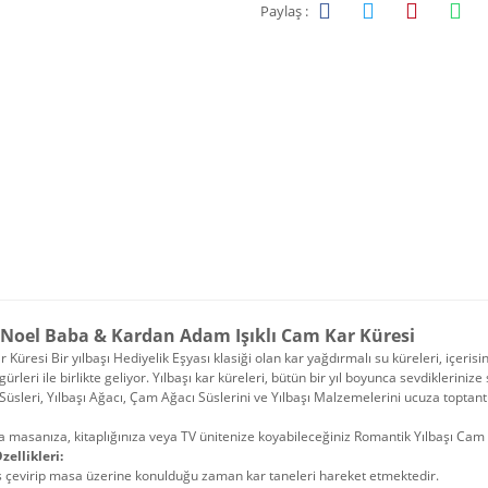
Paylaş :
 Noel Baba & Kardan Adam Işıklı Cam Kar Küresi
r Küresi Bir yılbaşı Hediyelik Eşyası klasiği olan kar yağdırmalı su küreleri, içeris
igürleri ile birlikte geliyor. Yılbaşı kar küreleri, bütün bir yıl boyunca sevdikleriniz
 Süsleri, Yılbaşı Ağacı, Çam Ağacı Süslerini ve Yılbaşı Malzemelerini ucuza toptant
 masanıza, kitaplığınıza veya TV ünitenize koyabileceğiniz Romantik Yılbaşı Cam
zellikleri:
s çevirip masa üzerine konulduğu zaman kar taneleri hareket etmektedir.