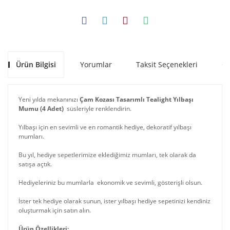
Ürün Bilgisi
Yorumlar
Taksit Seçenekleri
Ön
Yeni yılda mekanınızı
Çam Kozası Tasarımlı Tealight Yılbaşı
Mumu (4 Adet)
süsleriyle renklendirin.
Yılbaşı için en sevimli ve en romantik hediye, dekoratif yılbaşı
mumları.
Bu yıl, hediye sepetlerimize eklediğimiz mumları, tek olarak da
satışa açtık.
Hediyeleriniz bu mumlarla ekonomik ve sevimli, gösterişli olsun.
İster tek hediye olarak sunun, ister yılbaşı hediye sepetinizi kendiniz
oluşturmak için satın alın.
Ürün Özellikleri: