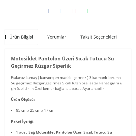
Ürün Bilgisi
Yorumlar
Taksit Seçenekleri
Ön
Motosiklet Pantolon Üzeri Sıcak Tutucu Su
Geçirmez Rüzgar Siperlik
Ftalatsız kumaş ( kansorojen madde içermez ) 3 katmanlı koruma
Su geçirmez Rüzgar geçirmez Sıcak tutan özel astar Rahat giyim i?
çin özel dikim Özel kemer bağlantı aparatı Ayarlanabilir
Ürün Ölçüsü:
85 cm x 25 cm x 17 cm
Paket İçeriği:
1 adet
Sağ Motosiklet Pantolon Üzeri Sıcak Tutucu Su