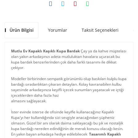
Ürün Bilgisi
Yorumlar
Taksit Seçenekleri
Ön
Mutlu Ev Kapaklı Kaşıklı Kupa Bardak
Çay ya da kahve müptelası
olan yakın arkadaşınızı adeta mutluluktan havalara uçuracak bu
kupa bardak benzerlerinden çok daha farklı tasarımı ile dikkat
çekiyor.
Modeller birbirinden sempatik görünümlü olup baskıları kulplu kupa
bardağı sıradanlıktan çıkaran detayları. Kolay kavranabilen kulbu
sayesinde arkadaşınıza keyifli içecek sunumları yaşatacak ve içtiği
içeceklerden daha fazla haz
almasını sağlayacak.
İster evinde isterse de ofisinde keyifle kullanacağınız Kapaklı
Kupa'yı her kullandığında sizi sevgiyle anacağından şüpheniz
olmasın. Güzel bir anı olarak daima saklayacağı bu şık ve nostaljik
kupa bardağı nereden edindiğinin de merak konusu olacağı kesin.
En yakın bayan arkadaşa hediye edilebilecek
Tasarımlı Kapaklı