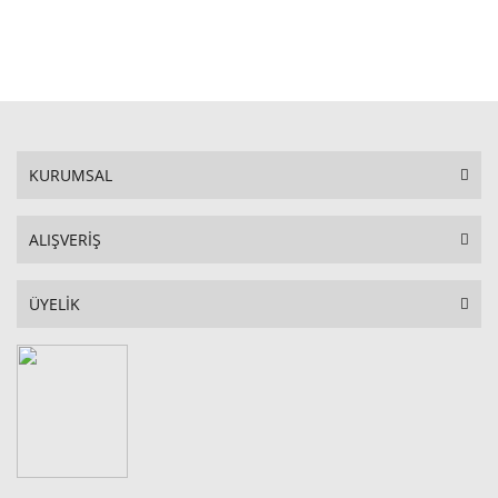
STOKTA YOK
KURUMSAL
ALIŞVERİŞ
ÜYELİK