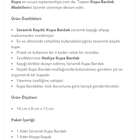
Kupa
en ucuza toptanturkiye.com da. Toptan
Kupa Bardak
Modelleri
ni bizimle izlemeye devam edin.
Ürün Özellikleri:
Seramik Kaşıklı Kupa Bardak
seramik kapağı ahşap
malzemeden üretilmiştir
Ev ve ofisinizde rahatlıkla kullanabileceğiniz tasarımlı kaşıklı
kupa.
Pratik ve kullanımı bir o kadar rahat bir üründür.
Sevdiklerinize
Hediye Kupa Bardak
Kaşığı birlikte dizayn edilmiş Seramik Kupa Bardak
Kaşıklı Kupa Bardak mutfağınızda bulunulması gereken şık ve
ergonomik bir kupadır.
Yıkanma özelliğine sahiptir.
Kupa Bardaklar stok durumuna göre karışık gönderilecektir.
Ürün Ölçüleri:
14 cm x 8 cm x 13 cm
Paket İçeriği:
1 Adet Seramik Kupa Bardak
1 Adet Ahşap Kapak