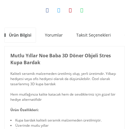
Ürün Bilgisi
Yorumlar
Taksit Seçenekleri
Ön
Mutlu Yıllar Noe Baba 3D Döner Objeli Stres
Kupa Bardak
Kaliteli seramik malzemeden üretilmiş olup, yerli üretimdir. Yılbaşı
hediyesi veya ofis hediyesi olarak da düşünülebilir. Özel olarak
tasarlanmış 3D kupa bardak
Hem mutfağınıza kalite katacak hem de sevdikleriniz için güzel bir
hediye alternatifidir
Ürün Özellikleri:
Kupa bardak kaliteli seramik malzemeden üretilmiştir.
Üzerinde mutlu yıllar