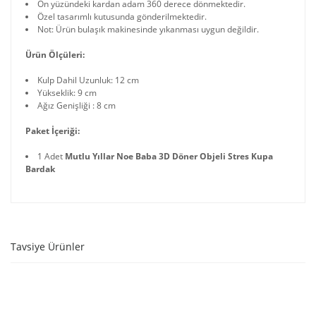
Ön yüzündeki kardan adam 360 derece dönmektedir.
Özel tasarımlı kutusunda gönderilmektedir.
Not: Ürün bulaşık makinesinde yıkanması uygun değildir.
Ürün Ölçüleri:
Kulp Dahil Uzunluk: 12 cm
Yükseklik: 9 cm
Ağız Genişliği : 8 cm
Paket İçeriği:
1 Adet
Mutlu Yıllar Noe Baba 3D Döner Objeli Stres Kupa
Bardak
Tavsiye Ürünler