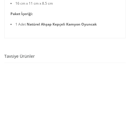
16 cm x 11 cm x 8.5 cm
Paket İçeriği:
1 Adet
Natürel Ahşap Kepçeli Kamyon Oyuncak
Tavsiye Ürünler