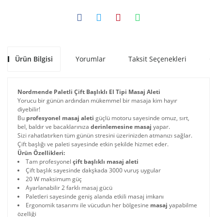
Ürün Bilgisi
Yorumlar
Taksit Seçenekleri
Ön
Nordmende Paletli Çift Başlıklı El Tipi Masaj Aleti
Yorucu bir günün ardından mükemmel bir masaja kim hayır
diyebilir!
Bu
profesyonel masaj aleti
güçlü motoru sayesinde omuz, sırt,
bel, baldır ve bacaklarınıza
derinlemesine masaj
yapar.
Sizi rahatlatırken tüm günün stresini üzerinizden atmanızı sağlar.
Çift başlığı ve paleti sayesinde etkin şekilde hizmet eder.
Ürün Özellikleri:
Tam profesyonel
çift başlıklı masaj aleti
Çift başlık sayesinde dakşkada 3000 vuruş uygular
20 W maksimum güç
Ayarlanabilir 2 farklı masaj gücü
Paletleri sayesinde geniş alanda etkili masaj imkanı
Ergonomik tasarımı ile vücudun her bölgesine
masaj
yapabilme
özelliği