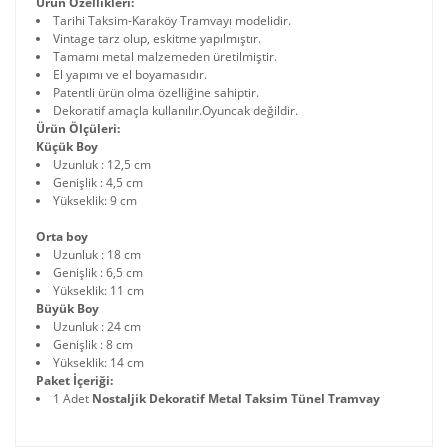
Ürün Özellikleri:
Tarihi Taksim-Karaköy Tramvayı modelidir.
Vintage tarz olup, eskitme yapılmıştır.
Tamamı metal malzemeden üretilmiştir.
El yapımı ve el boyamasıdır.
Patentli ürün olma özelliğine sahiptir.
Dekoratif amaçla kullanılır.Oyuncak değildir.
Ürün Ölçüleri:
Küçük Boy
Uzunluk : 12,5 cm
Genişlik : 4,5 cm
Yükseklik: 9 cm
Orta boy
Uzunluk : 18 cm
Genişlik : 6,5 cm
Yükseklik: 11 cm
Büyük Boy
Uzunluk : 24 cm
Genişlik : 8 cm
Yükseklik: 14 cm
Paket İçeriği:
1 Adet
Nostaljik Dekoratif Metal Taksim Tünel Tramvay