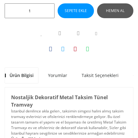
SEPETE EKLE
HEMEN AL
Ürün Bilgisi
Yorumlar
Taksit Seçenekleri
Ön
Nostaljik Dekoratif Metal Taksim Tünel
Tramvay
İstanbul denilince akla gelen , taksimin simgesi halini almış taksim
tramvay evlerinizi ve ofislerinizi renklendirmeye geliyor. Bu özel
tasarım tamamı el yapımı ve el boyaması ile üretilmiş Metal Taksim
Tramvayı ev ve ofisleriniz de dekoratif olarak kullanabilir, Sizler gibi
İstanbul hayranı sevgilinize ve sevdiklerinize armağan edebilirsiniz