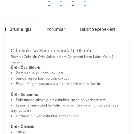
Ürün Bilgisi
Yorumlar
Taksit Seçenekleri
Ön
Oda Kokusu Bambu Sandal (100 ml)
Bambu Çubuklu Oda Kokusu Hem Dekoratif Hem Kalıcı Koku Şık
Tasarım
Ürün Özellikleri:
Bambu çubuklu oda kokuları.
Sandal ağacı bambu oda kokusu.
Ev ve ofis gibi yaşama alanı tüm alanlarda kullanılır.
Ürün Kulanımı:
Paketinden çıkardığınız çubukları şişesine yerleştiriniz.
Esansı emen çubuklar kalıcı kokuları dakikalar içinde yaymaya
başlıyacaktır.
Haftada 2-3 kez çubukları ters çevirin.
Ürün Ölçüsü:
100 ml