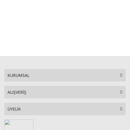
STOKTA YOK
KURUMSAL
ALIŞVERİŞ
ÜYELİK