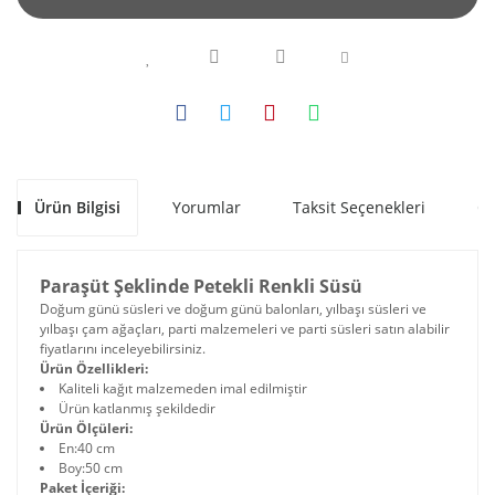
Ürün Bilgisi
Yorumlar
Taksit Seçenekleri
Ön
Paraşüt Şeklinde Petekli Renkli Süsü
Doğum günü süsleri ve doğum günü balonları, yılbaşı süsleri ve
yılbaşı çam ağaçları, parti malzemeleri ve parti süsleri satın alabilir
fiyatlarını inceleyebilirsiniz.
Ürün Özellikleri:
Kaliteli kağıt malzemeden imal edilmiştir
Ürün katlanmış şekildedir
Ürün Ölçüleri:
En:40 cm
Boy:50 cm
Paket İçeriği: