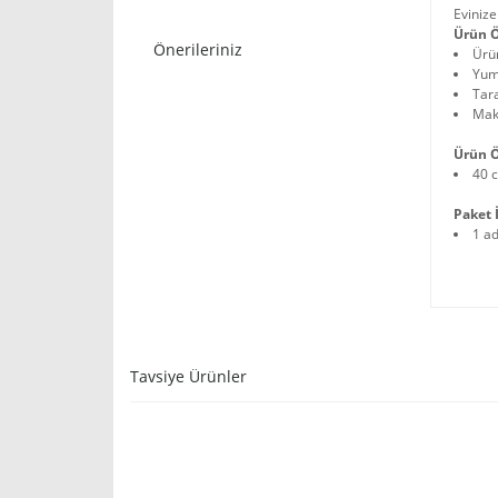
Evinize
Ürün Ö
Önerileriniz
Ürün
Yumu
Tara
Maki
Ürün Ö
40 
Paket İ
1 a
Tavsiye Ürünler