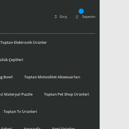
Giriş
Sepetim
Toptan Elektronik Ürünler
lük Çeşitleri
ng Bowl
Toptan Motosiklet Aksesuarları
ci Materyal Puzzle
Toptan Pet Shop Ürünleri
Toptan Tv Ürünleri
 Şekeri
Anasayfa
Yeni Ürünler