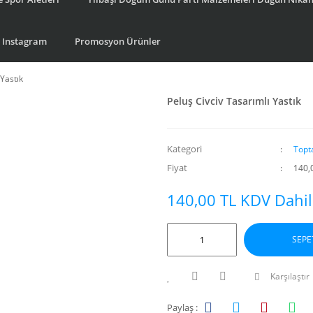
Instagram
Promosyon Ürünler
 Yastık
Peluş Civciv Tasarımlı Yastık
Kategori
Topt
Fiyat
140,
140,00 TL KDV Dahil
SEPE
Karşılaştır
Paylaş :