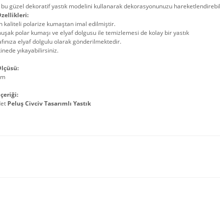
 bu güzel dekoratif yastık modelini kullanarak dekorasyonunuzu hareketlendirebili
zellikleri:
 kaliteli polarize kumaştan imal edilmiştir.
şak polar kumaşı ve elyaf dolgusu ile temizlemesi de kolay bir yastık
fınıza elyaf dolgulu olarak gönderilmektedir.
nede yıkayabilirsiniz.
lçüsü:
cm
çeriği:
det
Peluş Civciv Tasarımlı Yastık