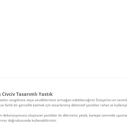
 Civciv Tasarımlı Yastık
atlısı sevgilinize veya sevdiklerinize armağan edebileceğiniz Dünya’nın en sevimli 
ize farklı bir görsellik katmak için tasarlanmış dekoratif yastıklar rahat ve kullanışlı
n dekorasyonunu oluşturan yastıklar ile dilerseniz yatak, kanepe üzerinde uyumak
ınız doğrultusunda kullanabilirsiniz.