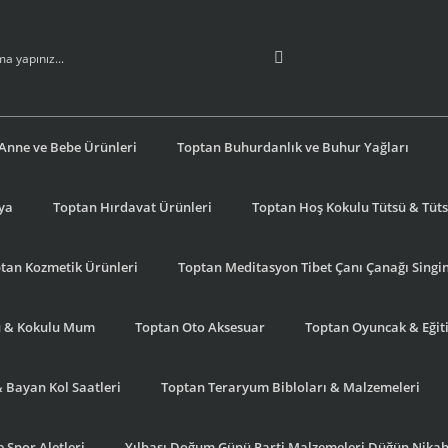
Anne ve Bebe Ürünleri
Toptan Buhurdanlık ve Buhur Yağları
şya
Toptan Hırdavat Ürünleri
Toptan Hoş Kokulu Tütsü & Tütsü
tan Kozmetik Ürünleri
Toptan Meditasyon Tibet Çanı Çanağı Singi
u & Kokulu Mum
Toptan Oto Aksesuar
Toptan Oyuncak & Eğiti
& Bayan Kol Saatleri
Toptan Teraryum Bibloları & Malzemeleri
 Spor Aletleri
Yılbaşı Doğum Günü Parti Malzemeleri Düğün Nikah