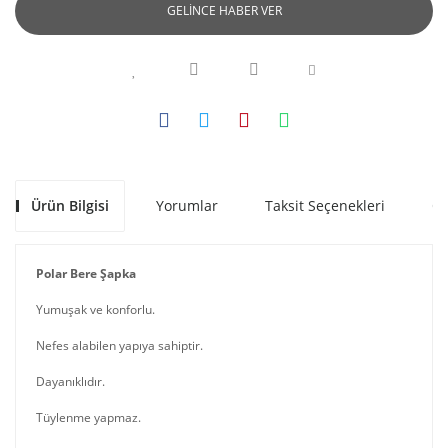
GELİNCE HABER VER
Ürün Bilgisi
Yorumlar
Taksit Seçenekleri
Ön
Polar Bere Şapka
Yumuşak ve konforlu.
Nefes alabilen yapıya sahiptir.
Dayanıklıdır.
Tüylenme yapmaz.