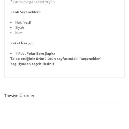
Polar kumaştan üretilmiştir.
Renk Seçenekleri:
Haki Yeşil
Siyah
Kum
Paket İçeriği:
1 Adet
Polar Bere Şapka
Talep ettiğiniz ürünü ürün sayfasındaki ''seçenekler''
başlığından seçebilirsiniz
Tavsiye Ürünler