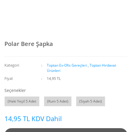
Polar Bere Şapka
Kategori
Toptan Ev-Ofis Gereçleri
,
Toptan Hırdavat
Ürünleri
Fiyat
14,95 TL
Seçenekler
(Haki Yeşil 5 Adet
(Kum 5 Adet)
(Siyah 5 Adet)
14,95 TL KDV Dahil