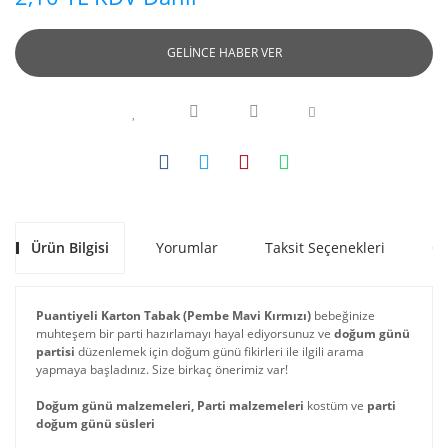
GELİNCE HABER VER
Ürün Bilgisi
Yorumlar
Taksit Seçenekleri
Ön
Puantiyeli Karton Tabak (Pembe Mavi Kırmızı)
bebeğinize
muhteşem bir parti hazırlamayı hayal ediyorsunuz ve
doğum günü
partisi
düzenlemek için doğum günü fikirleri ile ilgili arama
yapmaya başladınız. Size birkaç önerimiz var!
Doğum günü malzemeleri, Parti malzemeleri
kostüm ve
parti
doğum günü süsleri