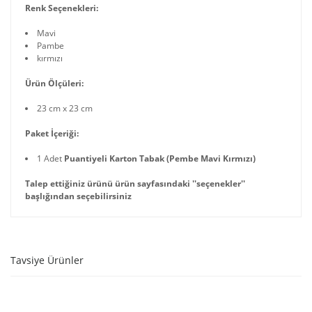
Renk Seçenekleri:
Mavi
Pambe
kırmızı
Ürün Ölçüleri:
23 cm x 23 cm
Paket İçeriği:
1 Adet
Puantiyeli Karton Tabak (Pembe Mavi Kırmızı)
Talep ettiğiniz ürünü ürün sayfasındaki ''seçenekler''
başlığından seçebilirsiniz
Tavsiye Ürünler