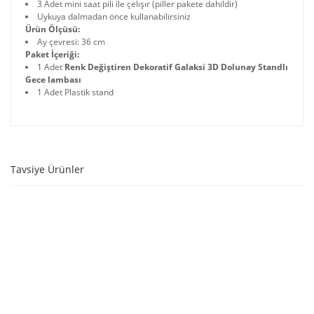
3 Adet mini saat pili ile çelışır (piller pakete dahildir)
Uykuya dalmadan önce kullanabilirsiniz
Ürün Ölçüsü:
Ay çevresi: 36 cm
Paket İçeriği:
1 Adet
Renk Değiştiren Dekoratif Galaksi 3D Dolunay Standlı
Gece lambası
1 Adet Plastik stand
Tavsiye Ürünler