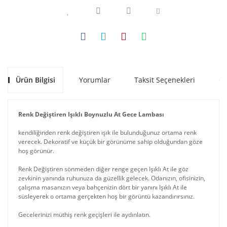
Ürün Bilgisi
Yorumlar
Taksit Seçenekleri
Ön
Renk Değiştiren Işıklı Boynuzlu At Gece Lambası
kendiliğinden renk değiştiren ışık ile bulunduğunuz ortama renk
verecek. Dekoratif ve küçük bir görünüme sahip olduğundan göze
hoş görünür.
Renk Değiştiren sönmeden diğer renge geçen Işıklı At ile göz
zevkinin yanında ruhunuza da güzellik gelecek. Odanızın, ofisinizin,
çalışma masanızın veya bahçenizin dört bir yanını Işıklı At ile
süsleyerek o ortama gerçekten hoş bir görüntü kazandırırsınız.
Gecelerinizi müthiş renk geçişleri ile aydınlatın.