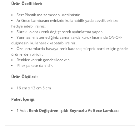
Ürün Özellikleri:
Sert Plastik malzemeden üretilmiştir
At Gece Lambasını evinizde kullanabilir yada sevdiklerinize
hediye edebilirsiniz.
Sürekli olarak renk değiştirerek aydınlatma yapar.
Yanmasını istemediğiniz zamanlarda kuruk kısmında ON-OFF
düğmesini kullanarak kapatabilirsiniz.
Özel ortamlarda havaya renk katacak, sürpriz partiler için gözde
ürünlerden biridir.
Renkler karışık gönderilecektir.
Piller pakete dahildir.
Ürün Ölçüleri:
16 cm x 13 cm 5 cm
Paket İçeriği:
1 Adet
Renk Değiştiren Işıklı Boynuzlu At Gece Lambası