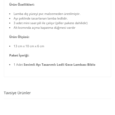
Ürün Özellikleri:
Lamba dış yüzeyi pvc malzemeden üretilmiştir.
Ayı şeklinde tasarlanan lamba ledlidir.
3 adet mini saat pili ile çalışır (piller pakete dahilidir)
Alt kısmında açma kapatma düğmesi vardır
Ürün Ölçüsü:
13 cm x 10 cm x 6 cm
Paket İçeriği:
1 Adet
Sevimli Ayı Tasarımlı Ledli Gece Lambası Biblo
Tavsiye Ürünler