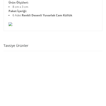
Ürün Ölçüleri:
8 cm x 3 cm
Paket İçeriği:
6 Adet
Renkli Desenli Yuvarlak Cam Küllük
Tavsiye Ürünler