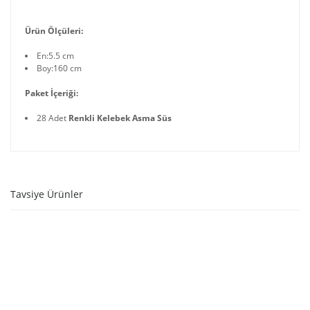
Ürün Ölçüleri:
En:5.5 cm
Boy:160 cm
Paket İçeriği:
28 Adet
Renkli Kelebek Asma Süs
Tavsiye Ürünler