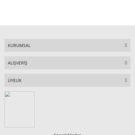
STOKTA YOK
KURUMSAL
ALIŞVERİŞ
ÜYELİK