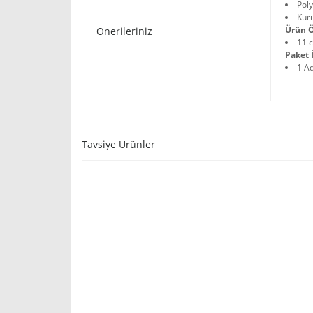
Poly
Kuru
Ürün Ö
Önerileriniz
11 
Paket İ
1 A
Tavsiye Ürünler