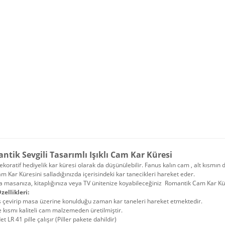
tik Sevgili Tasarımlı Işıklı Cam Kar Küresi
dekoratif hediyelik kar küresi olarak da düşünülebilir. Fanus kalın cam , alt kısmın 
m Kar Küresini salladığınızda içerisindeki kar tanecikleri hareket eder.
a masanıza, kitaplığınıza veya TV ünitenize koyabileceğiniz Romantik Cam Kar K
zellikleri:
s çevirip masa üzerine konulduğu zaman kar taneleri hareket etmektedir.
 kısmı kaliteli cam malzemeden üretilmiştir.
et LR 41 pille çalışır (Piller pakete dahildir)