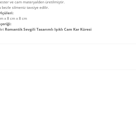
ester ve cam materyalden üretilmiştir.
 bezle silmeniz tavsiye edilir.
lçüleri:
cm x 8 cm x 8 cm
çeriği:
det
Romantik Sevgili Tasarımlı Işıklı Cam Kar Küresi