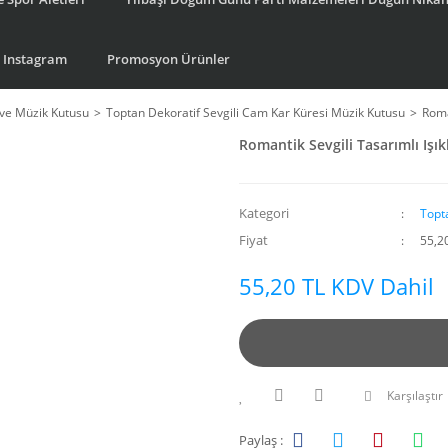
Instagram
Promosyon Ürünler
ve Müzik Kutusu
Toptan Dekoratif Sevgili Cam Kar Küresi Müzik Kutusu
Roma
Romantik Sevgili Tasarımlı Işık
Kategori
Topt
Fiyat
55,2
55,20 TL KDV Dahil
Karşılaştır
Paylaş :