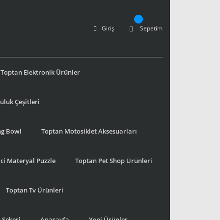
Giriş
Sepetim
Toptan Elektronik Ürünler
lük Çeşitleri
ng Bowl
Toptan Motosiklet Aksesuarları
ci Materyal Puzzle
Toptan Pet Shop Ürünleri
Toptan Tv Ürünleri
 Şekeri
Anasayfa
Yeni Ürünler