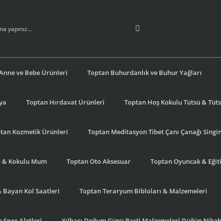
Anne ve Bebe Ürünleri
Toptan Buhurdanlık ve Buhur Yağları
şya
Toptan Hırdavat Ürünleri
Toptan Hoş Kokulu Tütsü & Tütsü
tan Kozmetik Ürünleri
Toptan Meditasyon Tibet Çanı Çanağı Singi
u & Kokulu Mum
Toptan Oto Aksesuar
Toptan Oyuncak & Eğiti
& Bayan Kol Saatleri
Toptan Teraryum Bibloları & Malzemeleri
 Spor Aletleri
Yılbaşı Doğum Günü Parti Malzemeleri Düğün Nikah