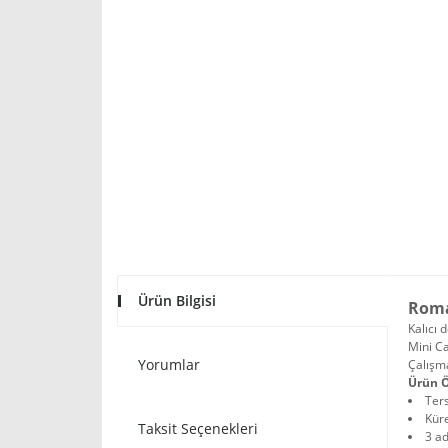
Ürün Bilgisi
Roman
Kalıcı 
Mini Ca
Yorumlar
Çalışm
Ürün Ö
Ter
Küre
Taksit Seçenekleri
3 ad