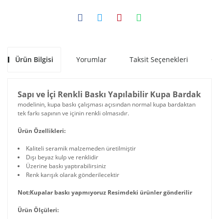
Ürün Bilgisi
Yorumlar
Taksit Seçenekleri
Ön
Sapı ve İçi Renkli Baskı Yapılabilir Kupa Bardak
modelinin, kupa baskı çalışması açısından normal kupa bardaktan
tek farkı sapının ve içinin renkli olmasıdır.
Ürün Özellikleri:
Kaliteli seramik malzemeden üretilmiştir
Dışı beyaz kulp ve renklidir
Üzerine baskı yaptırabilirsiniz
Renk karışık olarak gönderilecektir
Not:Kupalar baskı yapmıyoruz Resimdeki ürünler gönderilir
Ürün Ölçüleri: