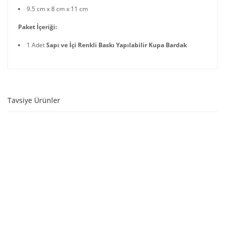
9.5 cm x 8 cm x 11 cm
Paket İçeriği:
1 Adet
Sapı ve İçi Renkli Baskı Yapılabilir Kupa Bardak
Tavsiye Ürünler