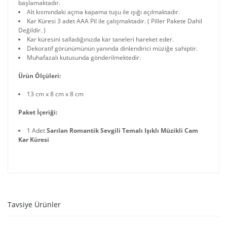
başlamaktadır.
Alt kısmındaki açma kapama tuşu ile ışığı açılmaktadır.
Kar Küresi 3 adet AAA Pil ile çalışmaktadır. ( Piller Pakete Dahil
Değildir. )
Kar küresini salladığınızda kar taneleri hareket eder.
Dekoratif görünümünün yanında dinlendirici müziğe sahiptir.
Muhafazalı kutusunda gönderilmektedir.
Ürün Ölçüleri:
13 cm x 8 cm x 8 cm
Paket İçeriği:
1 Adet
Sarılan Romantik Sevgili Temalı Işıklı Müzikli Cam
Kar Küresi
Tavsiye Ürünler