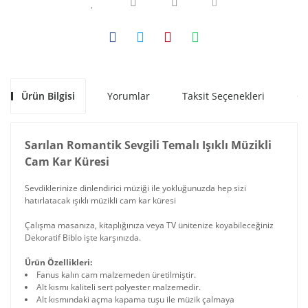
Ürün Bilgisi
Yorumlar
Taksit Seçenekleri
Ön
Sarılan Romantik Sevgili Temalı Işıklı Müzikli
Cam Kar Küresi
Sevdiklerinize dinlendirici müziği ile yokluğunuzda hep sizi
hatırlatacak ışıklı müzikli cam kar küresi
Çalışma masanıza, kitaplığınıza veya TV ünitenize koyabileceğiniz
Dekoratif Biblo işte karşınızda.
Ürün Özellikleri:
Fanus kalın cam malzemeden üretilmiştir.
Alt kısmı kaliteli sert polyester malzemedir.
Alt kısmındaki açma kapama tuşu ile müzik çalmaya