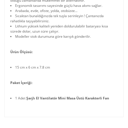
olduğu zamanlarda mükemmel bir alternatiftir.
Ergonomik tasarımı sayesinde güçlü hava akımı sağlar.
Arabada, evde, ofiste, yolda, otobüste...
Sıcaktan bunaldığınızda tek tuşla serinleyin ! Çantanızda
rahatlıkla taşıyabilirsiniz.
Lithium yüksek kaliteli yeniden doldurulabilir bataryası kısa
sürede dolar, uzun süre çalışır.
Modeller stok durumuna göre karışık gönderilir.
Ürün Ölçüsü:
15 cm x 6 cm x 7.8 cm
Paket İçeriği:
1 Adet
Şarjlı El Vantilatör Mini Masa Üstü Karakterli Fan