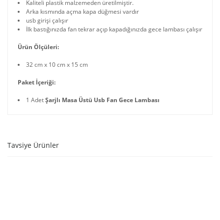
Kaliteli plastik malzemeden üretilmiştir.
Arka kısmında açma kapa düğmesi vardır
usb girişi çalışır
İlk bastığınızda fan tekrar açıp kapadığınızda gece lambası çalışır
Ürün Ölçüleri:
32 cm x 10 cm x 15 cm
Paket İçeriği:
1 Adet
Şarjlı Masa Üstü Usb Fan Gece Lambası
Tavsiye Ürünler