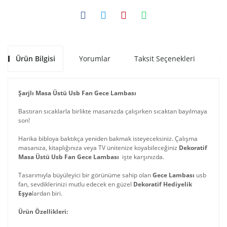
Ürün Bilgisi
Yorumlar
Taksit Seçenekleri
Ön
Şarjlı Masa Üstü Usb Fan Gece Lambası
Bastıran sıcaklarla birlikte masanızda çalışırken sıcaktan bayılmaya
son!
Harika bibloya baktıkça yeniden bakmak isteyeceksiniz. Çalışma
masanıza, kitaplığınıza veya TV ünitenize koyabileceğiniz
Dekoratif
Masa Üstü Usb Fan Gece Lambası
işte karşınızda.
Tasarımıyla büyüleyici bir görünüme sahip olan
Gece Lambası
usb
fan, sevdiklerinizi mutlu edecek en güzel
Dekoratif Hediyelik
Eşya
lardan biri.
Ürün Özellikleri: