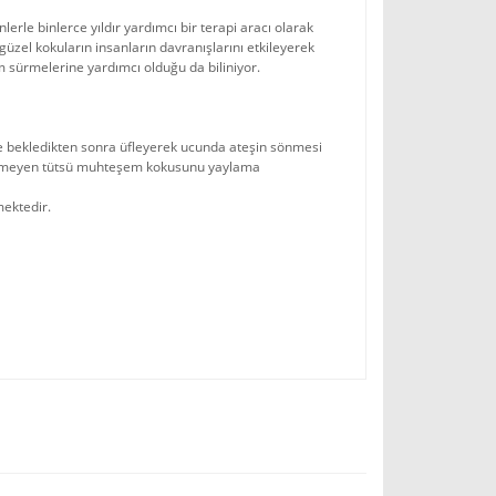
erle binlerce yıldır yardımcı bir terapi aracı olarak
 güzel kokuların insanların davranışlarını etkileyerek
am sürmelerine yardımcı olduğu da biliniyor.
ye bekledikten sonra üfleyerek ucunda ateşin sönmesi
n sönmeyen tütsü muhteşem kokusunu yaylama
mektedir.