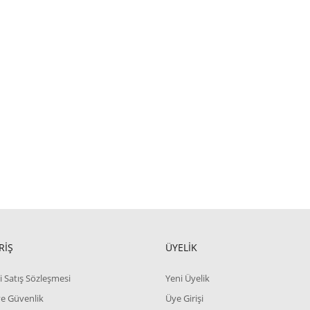
RİŞ
ÜYELİK
i Satış Sözleşmesi
Yeni Üyelik
 ve Güvenlik
Üye Girişi