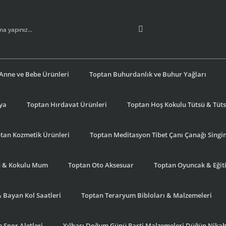
Anne ve Bebe Ürünleri
Toptan Buhurdanlık ve Buhur Yağları
şya
Toptan Hırdavat Ürünleri
Toptan Hoş Kokulu Tütsü & Tütsü
tan Kozmetik Ürünleri
Toptan Meditasyon Tibet Çanı Çanağı Singi
u & Kokulu Mum
Toptan Oto Aksesuar
Toptan Oyuncak & Eğiti
& Bayan Kol Saatleri
Toptan Teraryum Bibloları & Malzemeleri
 Spor Aletleri
Yılbaşı Doğum Günü Parti Malzemeleri Düğün Nikah