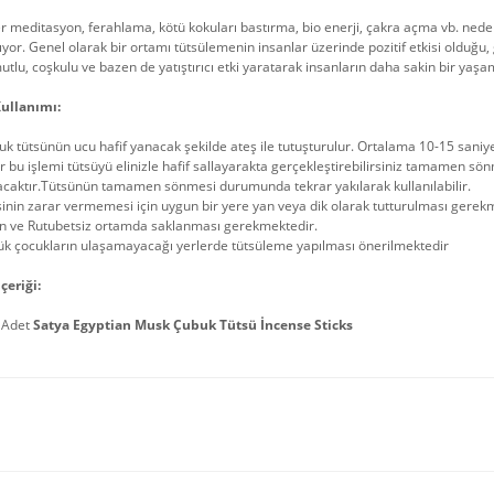
r meditasyon, ferahlama, kötü kokuları bastırma, bio enerji, çakra açma vb. nedenl
lıyor. Genel olarak bir ortamı tütsülemenin insanlar üzerinde pozitif etkisi olduğu,
tlu, coşkulu ve bazen de yatıştırıcı etki yaratarak insanların daha sakin bir yaş
ullanımı:
k tütsünün ucu hafif yanacak şekilde ateş ile tutuşturulur. Ortalama 10-15 sani
r bu işlemi tütsüyü elinizle hafif sallayarakta gerçekleştirebilirsiniz tamame
acaktır.Tütsünün tamamen sönmesi durumunda tekrar yakılarak kullanılabilir.
inin zarar vermemesi için uygun bir yere yan veya dik olarak tutturulması gerek
in ve Rutubetsiz ortamda saklanması gerekmektedir.
ük çocukların ulaşamayacağı yerlerde tütsüleme yapılması önerilmektedir
çeriği:
 Adet
Satya Egyptian Musk Çubuk Tütsü İncense Sticks