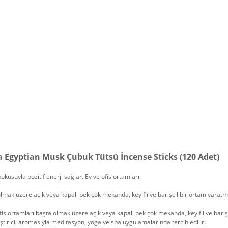
a Egyptian Musk Çubuk Tütsü İncense Sticks (120 Adet)
okusuyla pozitif enerji sağlar. Ev ve ofis ortamları
lmak üzere açık veya kapalı pek çok mekanda, keyifli ve barışçıl bir ortam yaratmak
fis ortamları başta olmak üzere açık veya kapalı pek çok mekanda, keyifli ve barışç
ştirici aromasıyla meditasyon, yoga ve spa uygulamalarında tercih edilir.