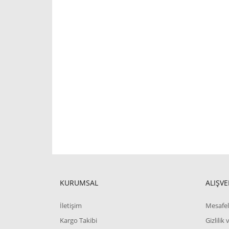
KURUMSAL
ALIŞVE
İletişim
Mesafel
Kargo Takibi
Gizlilik