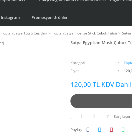
Instagram
Promosyon Ürünler
Toptan Satya Tütsü Çeşitleri
Toptan Satya İncense Stick Çubuk Tütsü
Satya
Satya Egyptian Musk Çubuk Tüt
Kategori
Topt
Fiyat
120,
120,00 TL KDV Dahil
Karşılaştır
Paylaş :