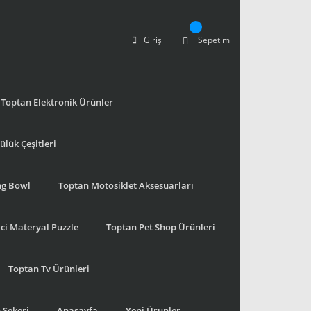
Giriş
Sepetim
Toptan Elektronik Ürünler
lük Çeşitleri
ng Bowl
Toptan Motosiklet Aksesuarları
ci Materyal Puzzle
Toptan Pet Shop Ürünleri
Toptan Tv Ürünleri
 Şekeri
Anasayfa
Yeni Ürünler