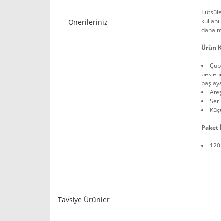
Tütsüle
kullanı
Önerileriniz
daha mu
Ürün K
Çubu
bekleni
başlay
Ateş
Ser
Küç
Paket İ
120
Tavsiye Ürünler