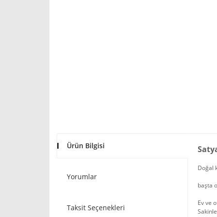
Ürün Bilgisi
Saty
Doğal k
Yorumlar
başta o
Ev ve o
Taksit Seçenekleri
Sakinle