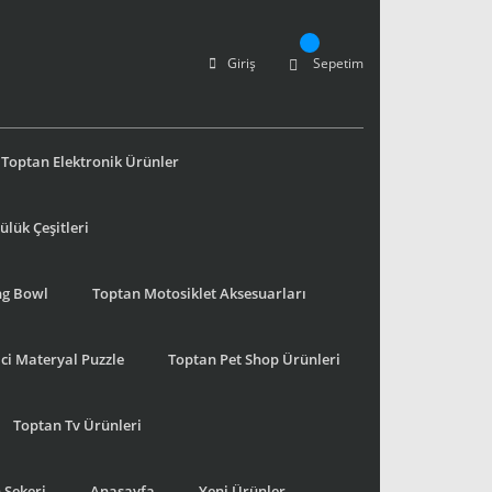
Giriş
Sepetim
Toptan Elektronik Ürünler
lük Çeşitleri
ng Bowl
Toptan Motosiklet Aksesuarları
ci Materyal Puzzle
Toptan Pet Shop Ürünleri
Toptan Tv Ürünleri
 Şekeri
Anasayfa
Yeni Ürünler