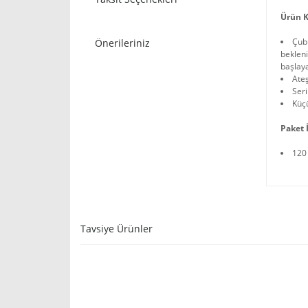
Ürün K
Çubu
Önerileriniz
bekleni
başlay
Ateş
Ser
Küç
Paket İ
120
Tavsiye Ürünler