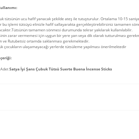
ullanımı:
k tütsünün ucu hafif yanacak şekilde ateş ile tutuşturulur. Ortalama 10-15 sani
r bu işlemi tütsüyü elinizle hafif sallayarakta gerçekleştirebilirsiniz tamame
acaktır.Tütsünün tamamen sönmesi durumunda tekrar yakılarak kullanılabilir.
inin zarar vermemesi için uygun bir yere yan veya dik olarak tutturulması gerek
in ve Rutubetsiz ortamda saklanması gerekmektedir.
ük çocukların ulaşamayacağı yerlerde tütsüleme yapılması önerilmektedir
çeriği:
 Adet
Satya İyi Şans Çubuk Tütsü Suerte Buena İncense Sticks