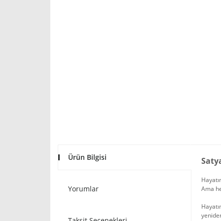
Ürün Bilgisi
Saty
Hayatın
Yorumlar
Ama hem
Hayatın
yeniden
Taksit Seçenekleri