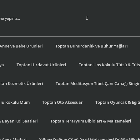
Anne ve Bebe Ürünleri
Toptan Buhurdanlık ve Buhur Yağları
şya
Toptan Hırdavat Ürünleri
Toptan Hoş Kokulu Tütsü & Tütsü
tan Kozmetik Ürünleri
Toptan Meditasyon Tibet Çanı Çanağı Singi
u & Kokulu Mum
Toptan Oto Aksesuar
Toptan Oyuncak & Eğiti
& Bayan Kol Saatleri
Toptan Teraryum Bibloları & Malzemeleri
 Spor Aletleri
Yılbaşı Doğum Günü Parti Malzemeleri Düğün Nikah