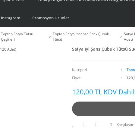
Instagram
Promosyon Ürünler
Toptan Satya Tütsü
Toptan Satya İncense Stick Çubuk
Satya 
Çeşitleri
Tütsü
Adet)
Satya İyi Şans Çubuk Tütsü Su
Kategori
Topt
Fiyat
120,
120,00 TL KDV Dahil
Karşılaştır