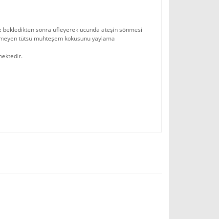
ye bekledikten sonra üfleyerek ucunda ateşin sönmesi
n sönmeyen tütsü muhteşem kokusunu yaylama
mektedir.