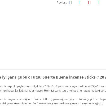
Paylaş :
a İyi Şans Çubuk Tütsü Suerte Buena İncense Sticks (120 
ızda hep bir şeyler ters mi gidiyor? Bir türlü şansı yakalayamadınız mı? Çoğu zam
en hayal kırıklığına kapılmayın. Hem iyi şans tütsü kokusu ile hayatınızdaki sorunl
ızda ulaşmak istediğiniz tüm hedeflere, yakacağınız iyi şans tütsü çeşidi ile ulaşa
 sizi yakalaması için bu tütsü kokusuna şans verin ve şansınızı yeniden çağırın.