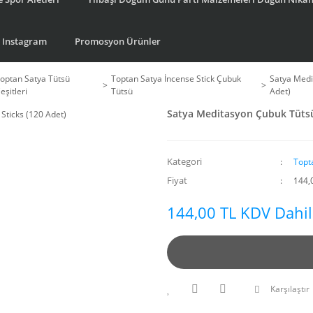
Instagram
Promosyon Ürünler
optan Satya Tütsü
Toptan Satya İncense Stick Çubuk
Satya Medi
eşitleri
Tütsü
Adet)
Satya Meditasyon Çubuk Tütsü 
Kategori
Topt
Fiyat
144,
144,00 TL KDV Dahil
Karşılaştır