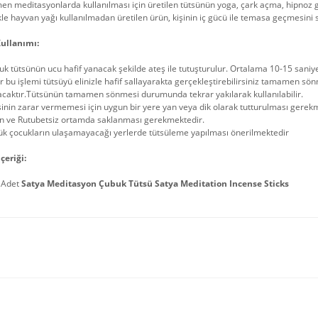
 meditasyonlarda kullanılması için üretilen tütsünün yoga, çark açma, hipnoz gib
kle hayvan yağı kullanılmadan üretilen ürün, kişinin iç gücü ile temasa geçmesini 
ullanımı:
k tütsünün ucu hafif yanacak şekilde ateş ile tutuşturulur. Ortalama 10-15 sani
r bu işlemi tütsüyü elinizle hafif sallayarakta gerçekleştirebilirsiniz tamame
acaktır.Tütsünün tamamen sönmesi durumunda tekrar yakılarak kullanılabilir.
inin zarar vermemesi için uygun bir yere yan veya dik olarak tutturulması gerek
in ve Rutubetsiz ortamda saklanması gerekmektedir.
ük çocukların ulaşamayacağı yerlerde tütsüleme yapılması önerilmektedir
çeriği:
 Adet
Satya Meditasyon Çubuk Tütsü Satya Meditation Incense Sticks