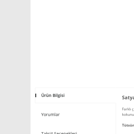
Ürün Bilgisi
Saty
Farklı 
Yorumlar
kokunun
Tütsü
Taksit Seçenekleri