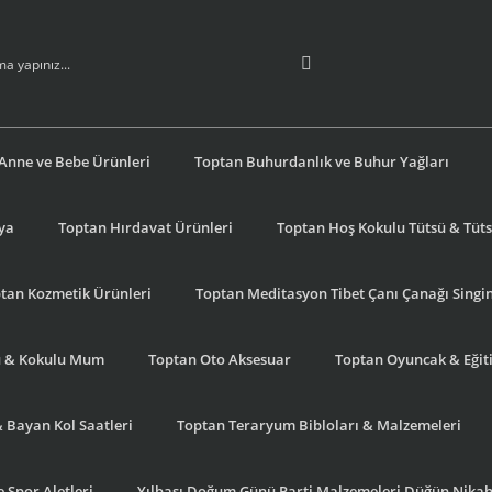
Anne ve Bebe Ürünleri
Toptan Buhurdanlık ve Buhur Yağları
şya
Toptan Hırdavat Ürünleri
Toptan Hoş Kokulu Tütsü & Tütsü
tan Kozmetik Ürünleri
Toptan Meditasyon Tibet Çanı Çanağı Singi
u & Kokulu Mum
Toptan Oto Aksesuar
Toptan Oyuncak & Eğiti
& Bayan Kol Saatleri
Toptan Teraryum Bibloları & Malzemeleri
 Spor Aletleri
Yılbaşı Doğum Günü Parti Malzemeleri Düğün Nikah