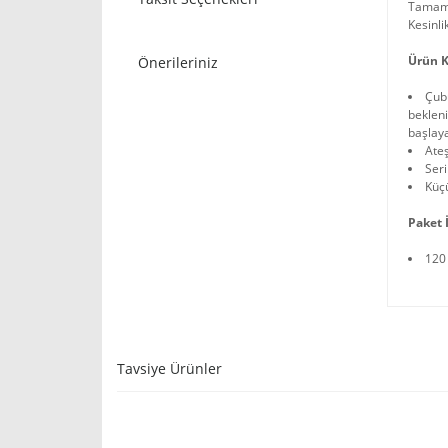
Tamamen
Kesinli
Ürün K
Önerileriniz
Çubu
bekleni
başlay
Ateş
Ser
Küç
Paket İ
120
Tavsiye Ürünler