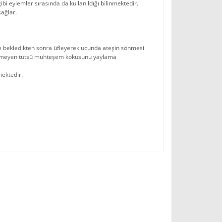
i eylemler sırasında da kullanıldığı bilinmektedir.
sağlar.
ye bekledikten sonra üfleyerek ucunda ateşin sönmesi
n sönmeyen tütsü muhteşem kokusunu yaylama
mektedir.