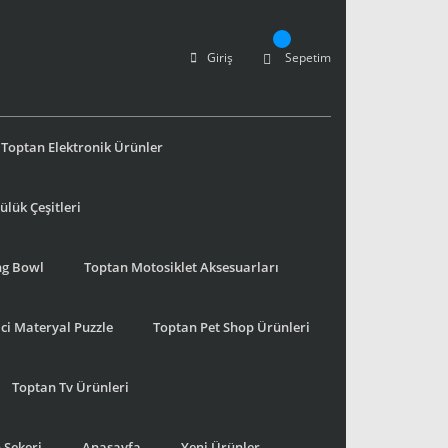
Giriş
Sepetim
Toptan Elektronik Ürünler
lük Çeşitleri
ng Bowl
Toptan Motosiklet Aksesuarları
ci Materyal Puzzle
Toptan Pet Shop Ürünleri
Toptan Tv Ürünleri
 Şekeri
Anasayfa
Yeni Ürünler