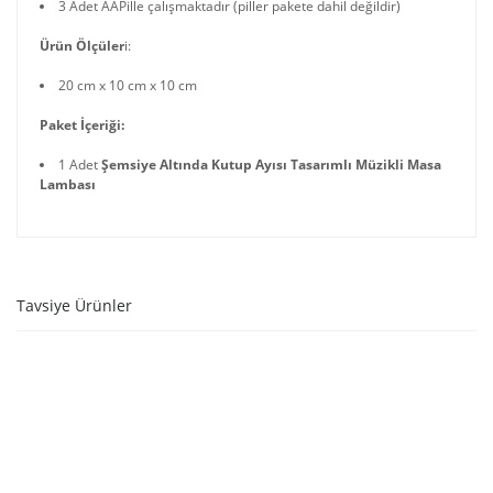
3 Adet AAPille çalışmaktadır (piller pakete dahil değildir)
Ürün Ölçüler
i:
20 cm x 10 cm x 10 cm
Paket İçeriği:
1 Adet
Şemsiye Altında Kutup Ayısı Tasarımlı Müzikli Masa
Lambası
Tavsiye Ürünler