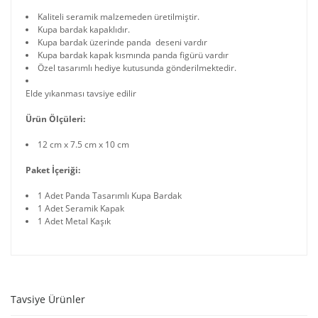
Kaliteli seramik malzemeden üretilmiştir.
Kupa bardak kapaklıdır.
Kupa bardak üzerinde panda deseni vardır
Kupa bardak kapak kısmında panda figürü vardır
Özel tasarımlı hediye kutusunda gönderilmektedir.
Elde yıkanması tavsiye edilir
Ürün Ölçüleri:
12 cm x 7.5 cm x 10 cm
Paket İçeriği:
1 Adet Panda Tasarımlı Kupa Bardak
1 Adet Seramik Kapak
1 Adet Metal Kaşık
Tavsiye Ürünler