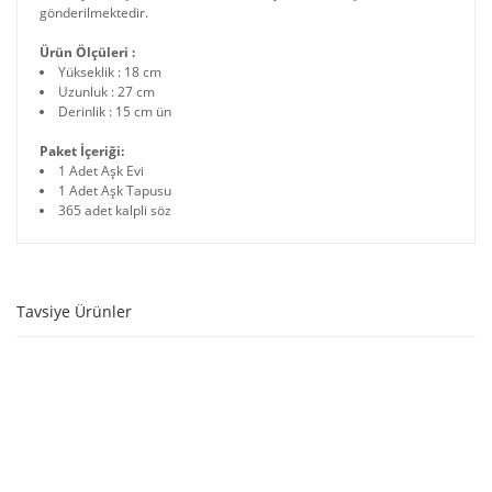
gönderilmektedir.
Ürün Ölçüleri :
Yükseklik : 18 cm
Uzunluk : 27 cm
Derinlik : 15 cm ün
Paket İçeriği:
1 Adet Aşk Evi
1 Adet Aşk Tapusu
365 adet kalpli söz
Tavsiye Ürünler