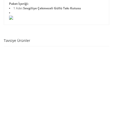
Paket İçeriği:
1 Adet
Sevgiliye Çekmeceli Güllü Takı Kutusu
Tavsiye Ürünler