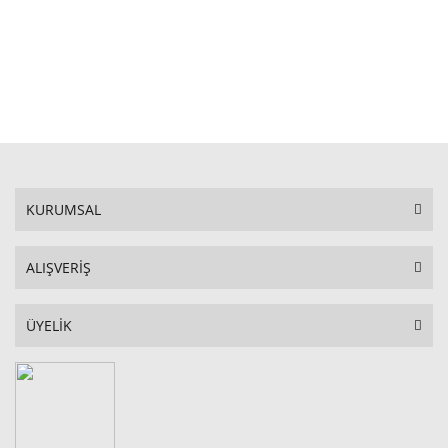
STOKTA YOK
KURUMSAL
ALIŞVERİŞ
ÜYELİK