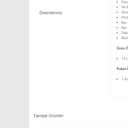
Fan
Alt 
Alt
Önerileriniz
Alt 
Kar 
Kar 
Deko
Muh
Ürün Ö
13 
Paket İ
1 A
Tavsiye Ürünler