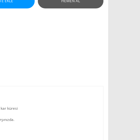
TE EKLE
HEMEN AL
m kar küresi
rşınızda.