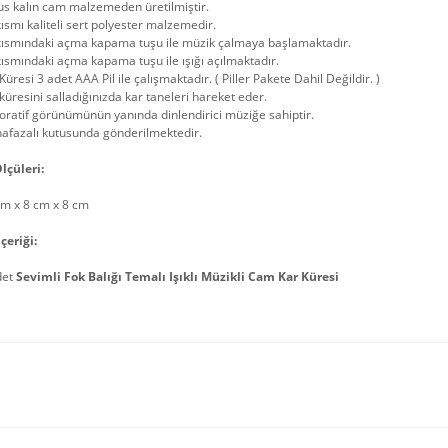
us kalın cam malzemeden üretilmiştir.
kısmı kaliteli sert polyester malzemedir.
 kısmındaki açma kapama tuşu ile müzik çalmaya başlamaktadır.
kısmındaki açma kapama tuşu ile ışığı açılmaktadır.
Küresi 3 adet AAA Pil ile çalışmaktadır. ( Piller Pakete Dahil Değildir. )
küresini salladığınızda kar taneleri hareket eder.
ratif görünümünün yanında dinlendirici müziğe sahiptir.
afazalı kutusunda gönderilmektedir.
lçüleri:
cm x 8 cm x 8 cm
çeriği:
det
Sevimli Fok Balığı Temalı Işıklı Müzikli Cam Kar Küresi