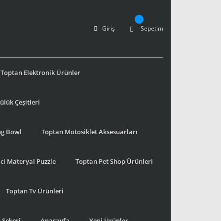
Giriş
Sepetim
Toptan Elektronik Ürünler
lük Çeşitleri
ng Bowl
Toptan Motosiklet Aksesuarları
ci Materyal Puzzle
Toptan Pet Shop Ürünleri
Toptan Tv Ürünleri
 Şekeri
Anasayfa
Yeni Ürünler