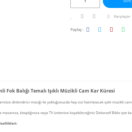
SEPE
Karşılaştır
Paylaş :
li Fok Balığı Temalı Işıklı Müzikli Cam Kar Küresi
erinize dinlendirici müziği ile yokluğunuzda hep sizi hatırlatacak ışıklı müzikli ca
 masanıza, kitaplığınıza veya TV ünitenize koyabileceğiniz Dekoratif Biblo işte ka
zellikleri: