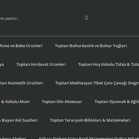
Anne ve Bebe Ürünleri
Toptan Buhurdanlık ve Buhur Yağları
şya
Toptan Hırdavat Ürünleri
Toptan Hoş Kokulu Tütsü & Tütsü
tan Kozmetik Ürünleri
Toptan Meditasyon Tibet Çanı Çanağı Singi
u & Kokulu Mum
Toptan Oto Aksesuar
Toptan Oyuncak & Eğiti
& Bayan Kol Saatleri
Toptan Teraryum Bibloları & Malzemeleri
 Spor Aletleri
Yılbaşı Doğum Günü Parti Malzemeleri Düğün Nikah