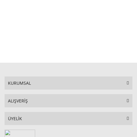
STOKTA YOK
KURUMSAL
ALIŞVERİŞ
ÜYELİK