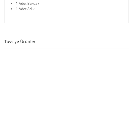
1 Adet Bardak
1 Adet Atlık
Tavsiye Ürünler