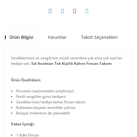
Ürün Bilgisi
Yorumlar
Taksit Seçenekleri
Ön
Sevdiklerinize ve sevgilinize müzik sevenlere çok ama çok özel bir
hediye seti.
Sol Anahtarı Tek Kişilik Kahve Fincan Takımı
Ürün Özellikleri:
Porselen malzemeden üretilmiştir.
Farklı sevgililer günü hediyesi
Sevdiklerinize hediye kahve fincan takımı
Kullanılan boyalar kesinlikle çıkmaz
Bulaşık makinesin de yıkanabilir
Paket İçeriği:
1 Adet Fincan