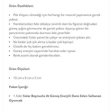
Ürün Özellikleri:
Pile ihtiyacı olmadığı için herhangi bir masraf yapmanıza gerek
yoktur.
Hareketsizken bile oldukça sevimli olan bu figürün doğrudan
güneş ışığını görmesine de gerek yoktur dışarıyı gören bir
pencerenin yakınında durması bile yeterlidir.
Üzerindeki Solar panel ile çalışır ve enerjisini ışıktan alır.
Ne kadar çok ışık alırsa o kadar çok kıpraşır.
Üstelik de hiç bakım gerektirmez.
Güneş enerjisi sayesinde hareket eder oynar.
Renk asorti olarak gönderilecektir.
Ürün Ölçüleri:
10 cm x 6 cm x 5 cm
Paket İçeriği:
1 Adet
Solar Boynuzlu At Güneş Enerjili Dans Eden Sallanan
Oyuncak