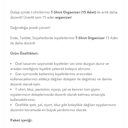
Dolap içinde t-shirtleriniz
T-Shirt Organizer (15 Adet)
ile artık daha
düzenli! Üstelik tam 15 adet
organizer
!
Dağınıklığa pratik çözüm!
Evde, Tatilde, Seyahetlerde kıyafetleriniz
T-Shirt Organizer
15 Adet
ile daha düzenli
Ürün Özellikleri:
Özel tasarımı sayesinde kıyafetler üst üste düzgün durur ve
aradan istediğiniz kıyafeti çekerek kolayca alırsınız.
Gün içerisinde katlanmış kıyafetleriniz arasından
kullanacaklarınızı aldıkça dağılan dolaplar ile dağılmaz ve daima
düzenli olarak kalır.
T-shirt, bluz, pantolon, eşarp, şal ve benzer tüm giyim
eşyalarınızın dolaplarınızda düzenli olarak kalması amacıyla
kullanabilirsiniz.
Özellikle ipek, şal, tişort, bluz gibi kolaylıkla dağılan eşyalarınızın
düzenini korumada en büyük yardımcınız olacak.
Paket içeriği: