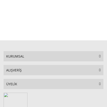
STOKTA YOK
KURUMSAL
ALIŞVERİŞ
ÜYELİK