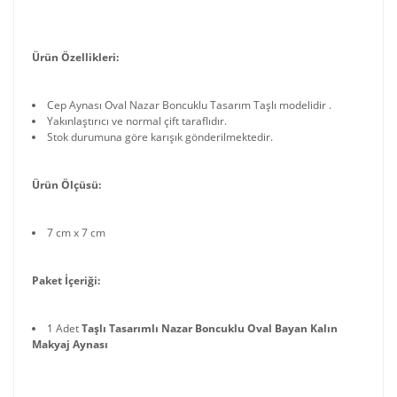
Ürün Özellikleri:
Cep Aynası Oval Nazar Boncuklu Tasarım Taşlı modelidir .
Yakınlaştırıcı ve normal çift taraflıdır.
Stok durumuna göre karışık gönderilmektedir.
Ürün Ölçüsü:
7 cm x 7 cm
Paket İçeriği:
1 Adet
Taşlı Tasarımlı Nazar Boncuklu Oval Bayan Kalın
Makyaj Aynası