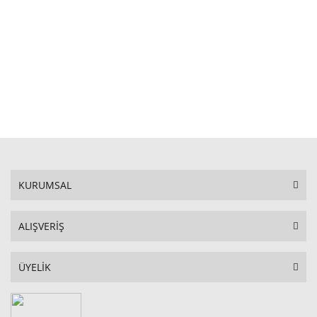
STOKTA YOK
KURUMSAL
ALIŞVERİŞ
ÜYELİK