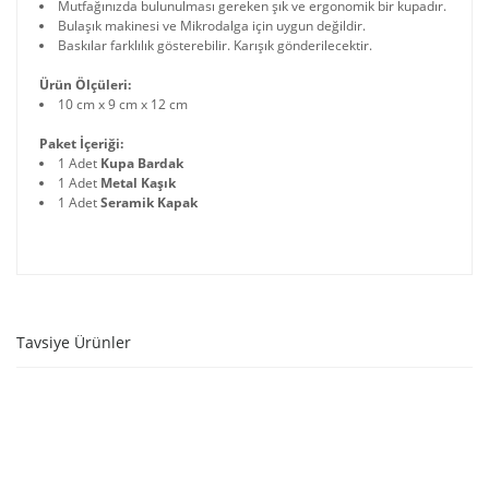
Mutfağınızda bulunulması gereken şık ve ergonomik bir kupadır.
Bulaşık makinesi ve Mikrodalga için uygun değildir.
Baskılar farklılık gösterebilir. Karışık gönderilecektir.
Ürün Ölçüleri:
10 cm x 9 cm x 12 cm
Paket İçeriği:
1 Adet
Kupa Bardak
1 Adet
Metal Kaşık
1 Adet
Seramik Kapak
Tavsiye Ürünler