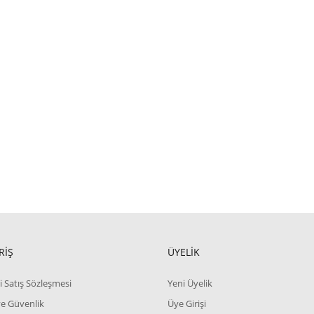
RİŞ
ÜYELİK
i Satış Sözleşmesi
Yeni Üyelik
 ve Güvenlik
Üye Girişi