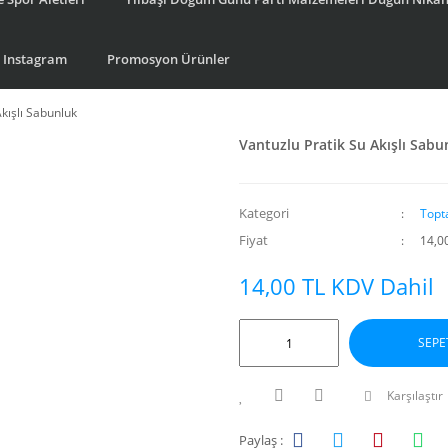
Instagram
Promosyon Ürünler
Akışlı Sabunluk
Vantuzlu Pratik Su Akışlı Sabu
Kategori
Topt
Fiyat
14,0
14,00 TL KDV Dahil
SEPE
Karşılaştır
Paylaş :