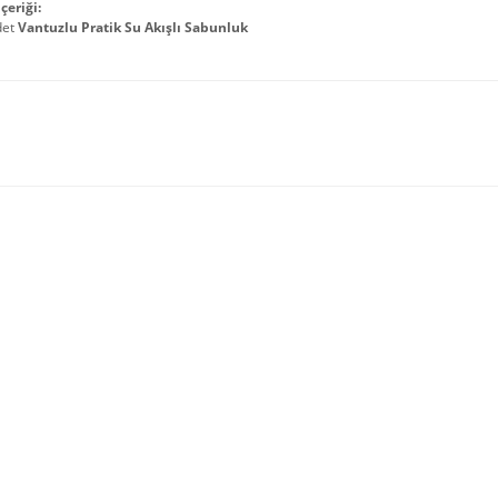
çeriği:
det
Vantuzlu Pratik Su Akışlı Sabunluk