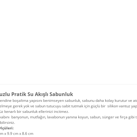
uzlu Pratik Su Akışlı Sabunluk
endine boşaltma yapısını benimseyen sabunluk, sabunu daha kolay kurutur ve atı
elmeye gerek yok ve sabun tutucuyu sabit tutmak için güçlü bir silikon vantuz ya
z kenarlı bir sabunluk ellerinizi incitmez.
kabını banyonun, mutfağın, lavabonun yanına koyun, sabun, sünger ve fırça gibi 
ilirsiniz.
lçüleri:
m x 9.9 cm x 8.6 cm