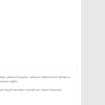
kları çabucak boşaltır, sabunun küflenmesini durdurur.
pışması sağlar.
tüm küçük nesneleri tutmak için sabun kutusunu