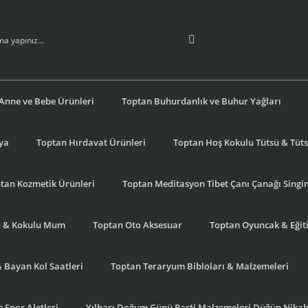
Anne ve Bebe Ürünleri
Toptan Buhurdanlık ve Buhur Yağları
şya
Toptan Hırdavat Ürünleri
Toptan Hoş Kokulu Tütsü & Tütsü
tan Kozmetik Ürünleri
Toptan Meditasyon Tibet Çanı Çanağı Singi
u & Kokulu Mum
Toptan Oto Aksesuar
Toptan Oyuncak & Eğiti
& Bayan Kol Saatleri
Toptan Teraryum Bibloları & Malzemeleri
 Spor Aletleri
Yılbaşı Doğum Günü Parti Malzemeleri Düğün Nikah