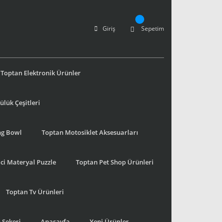
Giriş
Sepetim
Toptan Elektronik Ürünler
lük Çeşitleri
ng Bowl
Toptan Motosiklet Aksesuarları
ci Materyal Puzzle
Toptan Pet Shop Ürünleri
Toptan Tv Ürünleri
 Şekeri
Anasayfa
Yeni Ürünler