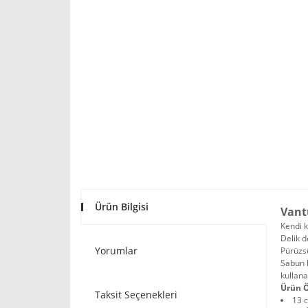
Ürün Bilgisi
Vant
Kendi k
Delik d
Yorumlar
Pürüzsü
Sabun 
kullanab
Ürün Ö
Taksit Seçenekleri
13 c