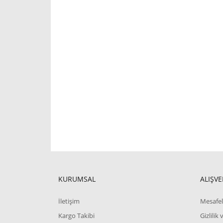
KURUMSAL
ALIŞVE
İletişim
Mesafel
Kargo Takibi
Gizlilik