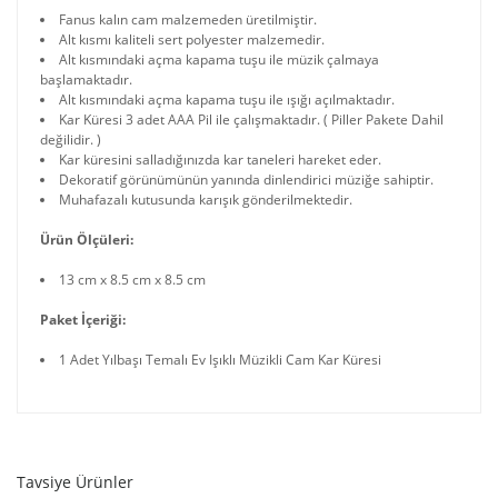
Fanus kalın cam malzemeden üretilmiştir.
Alt kısmı kaliteli sert polyester malzemedir.
Alt kısmındaki açma kapama tuşu ile müzik çalmaya
başlamaktadır.
Alt kısmındaki açma kapama tuşu ile ışığı açılmaktadır.
Kar Küresi 3 adet AAA Pil ile çalışmaktadır. ( Piller Pakete Dahil
değilidir. )
Kar küresini salladığınızda kar taneleri hareket eder.
Dekoratif görünümünün yanında dinlendirici müziğe sahiptir.
Muhafazalı kutusunda karışık gönderilmektedir.
Ürün Ölçüleri:
13 cm x 8.5 cm x 8.5 cm
Paket İçeriği:
1 Adet Yılbaşı Temalı Ev Işıklı Müzikli Cam Kar Küresi
Tavsiye Ürünler