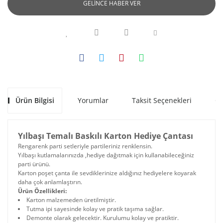
Toptan Diğer
GELİNCE HABER VER
Toptan Hoş
Hediyelik Eşya
Kokulu Nandy
Tütsü Çeşitleri
Toptan Fotoğraf
Çerçevesi
Toptan Misbah's
Tütsü Çeşitleri
Toptan Hediye
Kutusu
Toptan Mystic
Spirits Tütsü
Toptan İçki
Çeşitleri
Ürün Bilgisi
Yorumlar
Taksit Seçenekleri
Ön
Kanyak Mataraları
ve Seti
Toptan Satya
Tütsü Çeşitleri
Toptan Kinetik
Yılbaşı Temalı Baskılı Karton Hediye Çantası
Orbital Dengeler
Toptan Sree Vani
Rengarenk parti setleriyle partileriniz renklensin.
Tütsü Çeşitleri
Yılbaşı kutlamalarınızda ,hediye dağıtmak için kullanabileceğiniz
Toptan Kumbara
parti ürünü.
Modelleri
Karton poşet çanta ile sevdiklerinize aldığınız hediyelere koyarak
Toptan Zed Black
daha çok anlamlaştırın.
Tütsü Çeşitleri
Toptan Makyaj
Ürün Özellikleri:
Aynası
Karton malzemeden üretilmiştir.
Tutma ipi sayesinde kolay ve pratik taşıma sağlar.
Demonte olarak gelecektir. Kurulumu kolay ve pratiktir.
Toptan Metal