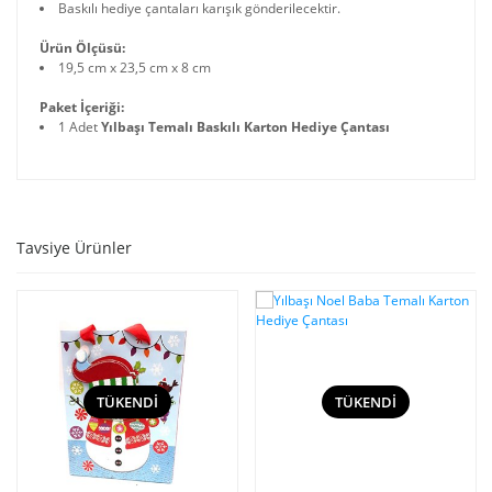
Baskılı hediye çantaları karışık gönderilecektir.
Bisiklet &Metal
Araba
Ürün Ölçüsü:
19,5 cm x 23,5 cm x 8 cm
Toptan Mum ve
Mumluk Modelleri
Paket İçeriği:
1 Adet
Yılbaşı Temalı Baskılı Karton Hediye Çantası
Toptan Müzik
Kutusu
Toptan
Öğretmenler
Tavsiye Ürünler
Günü Hediyeleri
Toptan Otantik
Hediyelik Eşya
Toptan Poker
Oyun Seti
TÜKENDİ
TÜKENDİ
Toptan Rüya Düş
Kapanları Dream
Catcher