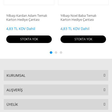
Toptan Rüzgar
Çanları
Yılbaşı Kardan Adam Temalı
Yılbaşı Noel Baba Temalı
Karton Hediye Çantası
Karton Hediye Çantası
4,83 TL KDV Dahil
4,83 TL KDV Dahil
STOKTA YOK
STOKTA YOK
KURUMSAL
ALIŞVERİŞ
ÜYELİK