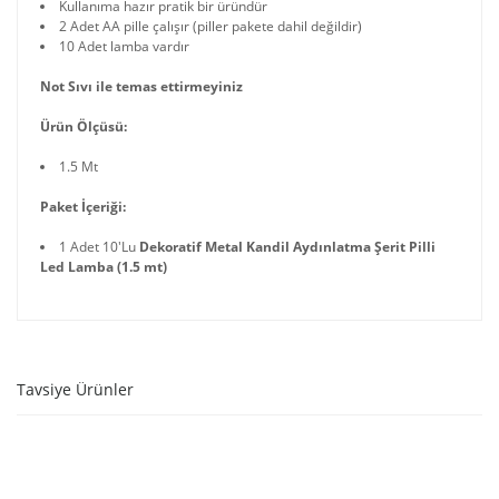
Kullanıma hazır pratik bir üründür
2 Adet AA pille çalışır (piller pakete dahil değildir)
10 Adet lamba vardır
Not Sıvı ile temas ettirmeyiniz
Ürün Ölçüsü:
1.5 Mt
Paket İçeriği:
1 Adet 10'Lu
Dekoratif Metal Kandil Aydınlatma Şerit Pilli
Led Lamba (1.5 mt)
Tavsiye Ürünler