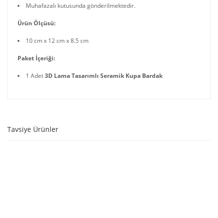
Muhafazalı kutusunda gönderilmektedir.
Ürün Ölçüsü:
10 cm x 12 cm x 8.5 cm
Paket İçeriği:
1 Adet
3D Lama Tasarımlı Seramik Kupa Bardak
Tavsiye Ürünler