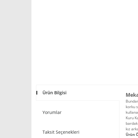
Ürün Bilgisi
Meka
Bundan 
korku s
Yorumlar
kullan
Kuru Ka
bardakl
kız ark
Taksit Seçenekleri
Ürün Ö