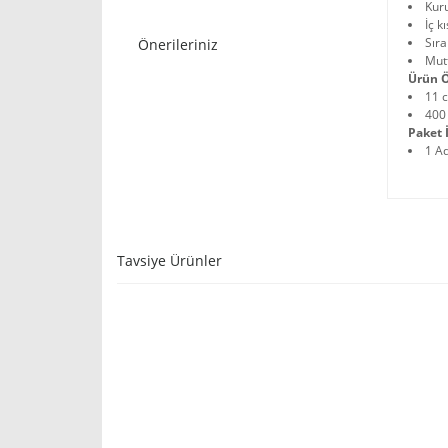
Kuru
İç k
Sıra
Önerileriniz
Mutf
Ürün Ö
11 
400
Paket İ
1 A
Tavsiye Ürünler