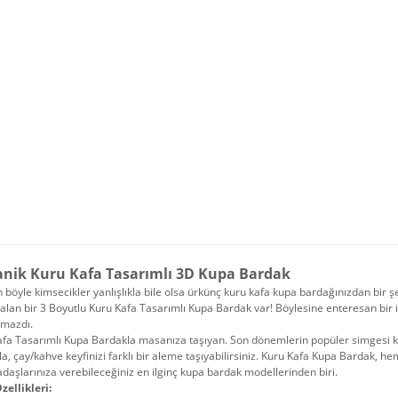
nik Kuru Kafa Tasarımlı 3D Kupa Bardak
böyle kimsecikler yanlışlıkla bile olsa ürkünç kuru kafa kupa bardağınızdan bir 
alan bir 3 Boyutlu Kuru Kafa Tasarımlı Kupa Bardak var! Böylesine enteresan bir 
amazdı.
fa Tasarımlı Kupa Bardakla masanıza taşıyan. Son dönemlerin popüler simgesi kuru
a, çay/kahve keyfinizi farklı bir aleme taşıyabilirsiniz. Kuru Kafa Kupa Bardak,
adaşlarınıza verebileceğiniz en ilginç kupa bardak modellerinden biri.
zellikleri: