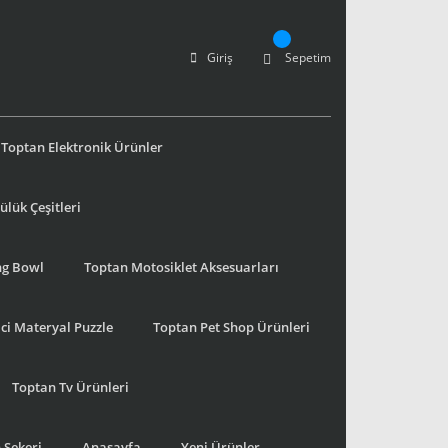
Giriş
Sepetim
Toptan Elektronik Ürünler
lük Çeşitleri
ng Bowl
Toptan Motosiklet Aksesuarları
ci Materyal Puzzle
Toptan Pet Shop Ürünleri
Toptan Tv Ürünleri
 Şekeri
Anasayfa
Yeni Ürünler