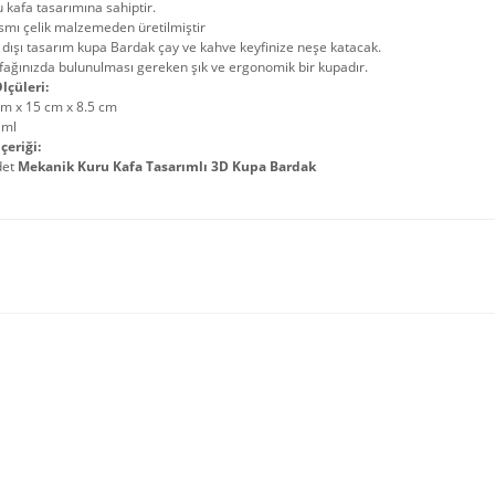
 kafa tasarımına sahiptir.
ısmı çelik malzemeden üretilmiştir
 dışı tasarım kupa Bardak çay ve kahve keyfinize neşe katacak.
ağınızda bulunulması gereken şık ve ergonomik bir kupadır.
lçüleri:
cm x 15 cm x 8.5 cm
 ml
çeriği:
det
Mekanik Kuru Kafa Tasarımlı 3D Kupa Bardak