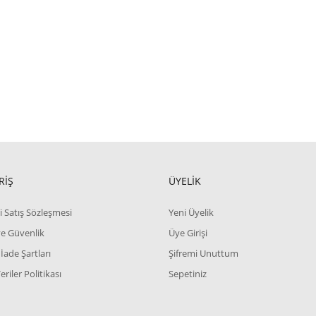
RİŞ
ÜYELİK
i Satış Sözleşmesi
Yeni Üyelik
 ve Güvenlik
Üye Girişi
 İade Şartları
Şifremi Unuttum
Veriler Politikası
Sepetiniz