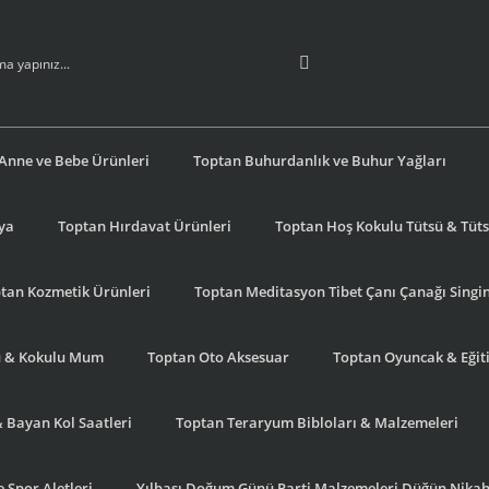
Anne ve Bebe Ürünleri
Toptan Buhurdanlık ve Buhur Yağları
şya
Toptan Hırdavat Ürünleri
Toptan Hoş Kokulu Tütsü & Tütsü
tan Kozmetik Ürünleri
Toptan Meditasyon Tibet Çanı Çanağı Singi
u & Kokulu Mum
Toptan Oto Aksesuar
Toptan Oyuncak & Eğiti
& Bayan Kol Saatleri
Toptan Teraryum Bibloları & Malzemeleri
 Spor Aletleri
Yılbaşı Doğum Günü Parti Malzemeleri Düğün Nikah