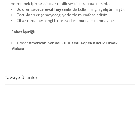
vermemek için keski uclarını kilit swici ile kapatabilirsiniz.
Bu ürün sadece
evcil hayvan
larda kullanım için geliştirilmiştir.
Çocukların erişemeyeceği yerlerde muhafaza ediniz.
Cihazınızda herhangi bir arıza durumunda kullanmayınız.
Paket İçeriği:
1 Adet
American Kennel Club Kedi Köpek Küçük Tırnak
Makası
Tavsiye Ürünler