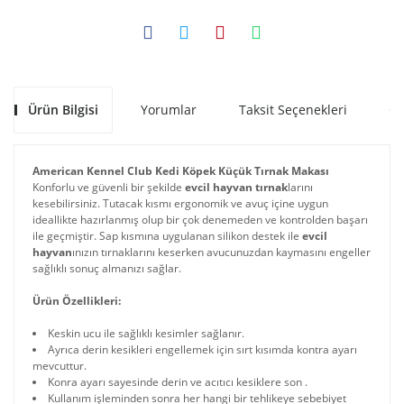
Ürün Bilgisi
Yorumlar
Taksit Seçenekleri
Ön
American Kennel Club Kedi Köpek Küçük Tırnak Makası
Konforlu ve güvenli bir şekilde
evcil hayvan tırnak
larını
kesebilirsiniz. Tutacak kısmı ergonomik ve avuç içine uygun
ideallikte hazırlanmış olup bir çok denemeden ve kontrolden başarı
ile geçmiştir. Sap kısmına uygulanan silikon destek ile
evcil
hayvan
ınızın tırnaklarını keserken avucunuzdan kaymasını engeller
sağlıklı sonuç almanızı sağlar.
Ürün Özellikleri:
Keskin ucu ile sağlıklı kesimler sağlanır.
Ayrıca derin kesikleri engellemek için sırt kısımda kontra ayarı
mevcuttur.
Konra ayarı sayesinde derin ve acıtıcı kesiklere son .
Kullanım işleminden sonra her hangi bir tehlikeye sebebiyet