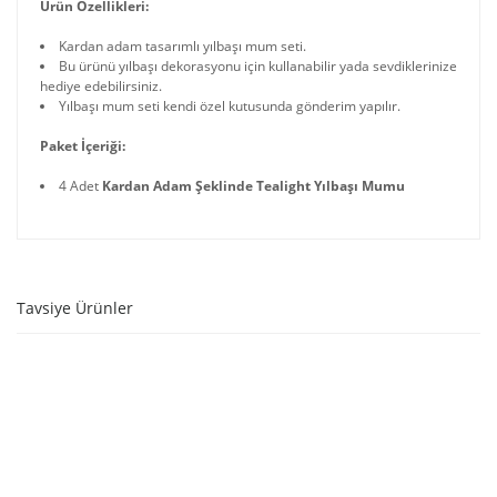
Ürün Özellikleri:
Kardan adam tasarımlı yılbaşı mum seti.
Bu ürünü yılbaşı dekorasyonu için kullanabilir yada sevdiklerinize
hediye edebilirsiniz.
Yılbaşı mum seti kendi özel kutusunda gönderim yapılır.
Paket İçeriği:
4 Adet
Kardan Adam Şeklinde Tealight Yılbaşı Mumu
Tavsiye Ürünler