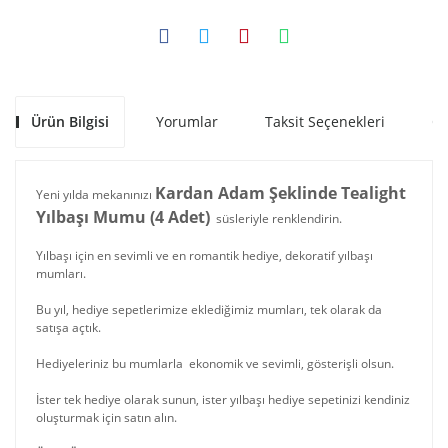
Ürün Bilgisi
Yorumlar
Taksit Seçenekleri
Ön
Kardan Adam Şeklinde Tealight
Yeni yılda mekanınızı
Yılbaşı Mumu (4 Adet)
süsleriyle renklendirin.
Yılbaşı için en sevimli ve en romantik hediye, dekoratif yılbaşı
mumları.
Bu yıl, hediye sepetlerimize eklediğimiz mumları, tek olarak da
satışa açtık.
Hediyeleriniz bu mumlarla ekonomik ve sevimli, gösterişli olsun.
İster tek hediye olarak sunun, ister yılbaşı hediye sepetinizi kendiniz
oluşturmak için satın alın.