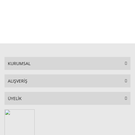
STOKTA YOK
KURUMSAL
ALIŞVERİŞ
ÜYELİK