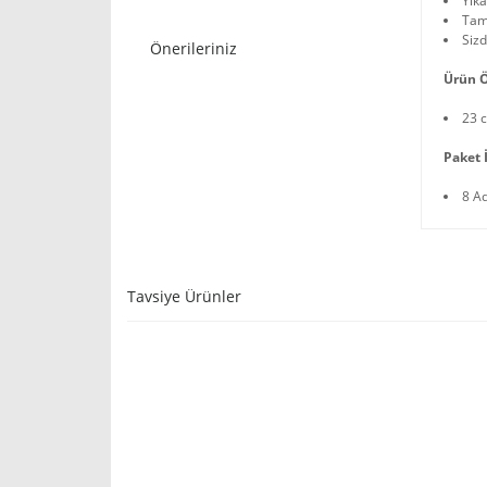
Yıka
Tama
Sizd
Önerileriniz
Ürün Ö
23 
Paket İ
8 A
Tavsiye Ürünler