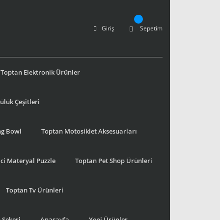
Giriş
Sepetim
Toptan Elektronik Ürünler
lük Çeşitleri
ng Bowl
Toptan Motosiklet Aksesuarları
ci Materyal Puzzle
Toptan Pet Shop Ürünleri
Toptan Tv Ürünleri
 Şekeri
Anasayfa
Yeni Ürünler