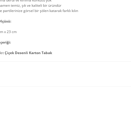
ma derdi ve kırılma korkusu yok
men temiz, şık ve kaliteli bir üründür
e partilerinize görsel bir şölen katarak farklı kılın
lçüsü:
cm x 23 cm
çeriği:
det
Çiçek Desenli Karton Tabak