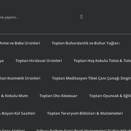
Anne ve Bebe Ürünleri
Toptan Buhurdanlık ve Buhur Yağları
şya
Toptan Hırdavat Ürünleri
Toptan Hoş Kokulu Tütsü & Tütsü
tan Kozmetik Ürünleri
Toptan Meditasyon Tibet Çanı Çanağı Singi
u & Kokulu Mum
Toptan Oto Aksesuar
Toptan Oyuncak & Eğiti
& Bayan Kol Saatleri
Toptan Teraryum Bibloları & Malzemeleri
 Spor Aletleri
Yılbaşı Doğum Günü Parti Malzemeleri Düğün Nikah