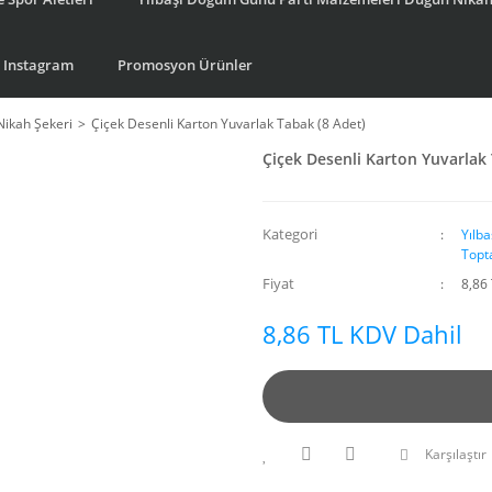
Instagram
Promosyon Ürünler
Nikah Şekeri
Çiçek Desenli Karton Yuvarlak Tabak (8 Adet)
Çiçek Desenli Karton Yuvarlak 
Kategori
Yılb
Topt
Fiyat
8,86
8,86 TL KDV Dahil
Karşılaştır