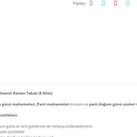
Paylaş :
Desenli Karton Tabak (8 Adet)
günü malzemeleri, Parti malzemeleri
kostüm ve
parti doğum günü süsleri
zellikleri:
m günü ve özel günleriniz de rahatça kullanabilirsiniz.
ada çözülebilir