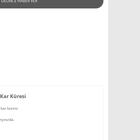
GELİNCE HABER VER
 Kar Küresi
m kar küresi
rşınızda.