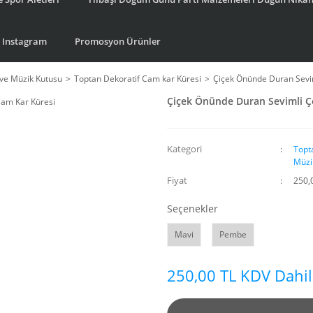
Instagram
Promosyon Ürünler
ve Müzik Kutusu
Toptan Dekoratif Cam kar Küresi
Çiçek Önünde Duran Seviml
Çiçek Önünde Duran Sevimli Ço
Kategori
Topt
Müzi
Fiyat
250,
Seçenekler
Mavi
Pembe
250,00 TL KDV Dahil