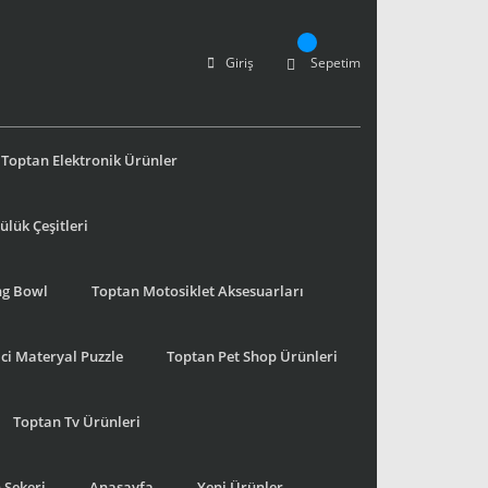
Giriş
Sepetim
Toptan Elektronik Ürünler
lük Çeşitleri
ng Bowl
Toptan Motosiklet Aksesuarları
ci Materyal Puzzle
Toptan Pet Shop Ürünleri
Toptan Tv Ürünleri
 Şekeri
Anasayfa
Yeni Ürünler