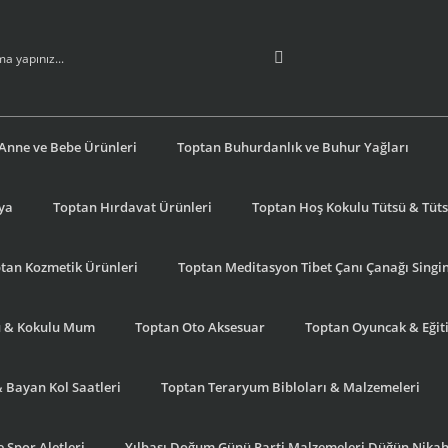
Anne ve Bebe Ürünleri
Toptan Buhurdanlık ve Buhur Yağları
şya
Toptan Hırdavat Ürünleri
Toptan Hoş Kokulu Tütsü & Tütsü
tan Kozmetik Ürünleri
Toptan Meditasyon Tibet Çanı Çanağı Singi
u & Kokulu Mum
Toptan Oto Aksesuar
Toptan Oyuncak & Eğiti
& Bayan Kol Saatleri
Toptan Teraryum Bibloları & Malzemeleri
 Spor Aletleri
Yılbaşı Doğum Günü Parti Malzemeleri Düğün Nikah