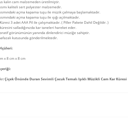
us kalın cam malzemeden üretilmiştir.
kısmı kaliteli sert polyester malzemedir.
 kısmındaki açma kapama tuşu ile müzik çalmaya başlamaktadır.
kısmındaki açma kapama tuşu ile ışığı açılmaktadır.
Küresi 3 adet AAA Pil ile çalışmaktadır. ( Piller Pakete Dahil Değildir. )
küresini salladığınızda kar taneleri hareket eder.
ratif görünümünün yanında dinlendirici müziğe sahiptir.
afazalı kutusunda gönderilmektedir.
lçüleri:
cm x 8 cm x 8 cm
çeriği:
det
Çiçek Önünde Duran Sevimli Çocuk Temalı Işıklı Müzikli Cam Kar Küresi