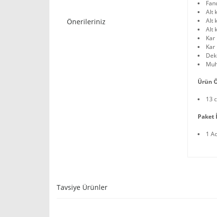
Fan
Alt 
Alt
Önerileriniz
Alt 
Kar 
Kar 
Deko
Muh
Ürün Ö
13 
Paket İ
1 A
Tavsiye Ürünler