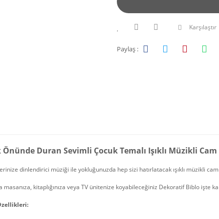
Karşılaştır
Paylaş :
k Önünde Duran Sevimli Çocuk Temalı Işıklı Müzikli Cam
erinize dinlendirici müziği ile yokluğunuzda hep sizi hatırlatacak ışıklı müzikli ca
 masanıza, kitaplığınıza veya TV ünitenize koyabileceğiniz Dekoratif Biblo işte ka
zellikleri: